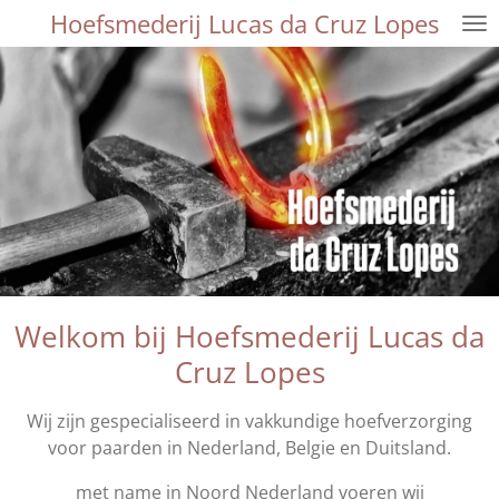
Hoefsmederij Lucas da Cruz Lopes
Ga
direct
naar
de
hoofdinhoud
Welkom bij Hoefsmederij Lucas da
Cruz Lopes
Wij zijn gespecialiseerd in vakkundige hoefverzorging
voor paarden in Nederland, Belgie en Duitsland.
met name in Noord Nederland voeren wij